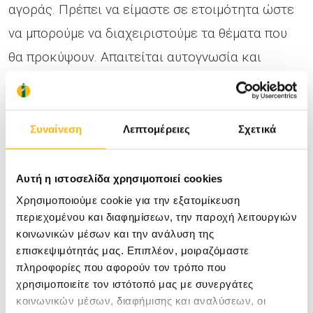
αγοράς. Πρέπει να είμαστε σε ετοιμότητα ώστε
να μπορούμε να διαχειριστούμε τα θέματα που
θα προκύψουν. Απαιτείται αυτογνωσία και
προγραμματισμός ενεργειών. Απαιτείται
ταχύτητα λήψης αποφάσεων και πληρότητα
άμεσης υλοποίησης των επιχειρηματικών
Συναίνεση
Λεπτομέρειες
Σχετικά
σχεδίων. Απαιτείται ετοιμότητα. Ετοιμότητα
αλλά και προσαρμογή στις αλλαγές οι οποίες
Αυτή η ιστοσελίδα χρησιμοποιεί cookies
προϋποθέτουν ενότητα, σύμπνοια, συνεργασία,
Χρησιμοποιούμε cookie για την εξατομίκευση
περιεχομένου και διαφημίσεων, την παροχή λειτουργιών
αλληλοκάλυψη και αλληλεγγύη μεταξύ μας,
κοινωνικών μέσων και την ανάλυση της
ισορροπία στις σχέσεις παλαιών και νέων
επισκεψιμότητάς μας. Επιπλέον, μοιραζόμαστε
πληροφορίες που αφορούν τον τρόπο που
μετόχων, καθώς και ισοτιμία μεταξύ παλαιών και
χρησιμοποιείτε τον ιστότοπό μας με συνεργάτες
νέων ιατρών.
κοινωνικών μέσων, διαφήμισης και αναλύσεων, οι