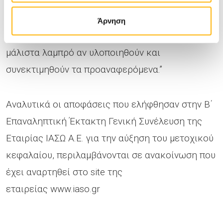
αξιοποιήσετε, γιατί το ΙΑΣΩ προσέφερε πολλά
και μπορεί να προσφέρει ακόμα περισσότερα
Άρνηση
στο μέλλον. Γιατί το ΙΑΣΩ έχει μέλλον και
μάλιστα λαμπρό αν υλοποιηθούν και
συνεκτιμηθούν τα προαναφερόμενα.”
Αναλυτικά οι αποφάσεις που ελήφθησαν στην Β΄
Επαναληπτική Έκτακτη Γενική Συνέλευση της
Εταιρίας ΙΑΣΩ Α.Ε. για την αύξηση του μετοχικού
κεφαλαίου, περιλαμβάνονται σε ανακοίνωση που
έχει αναρτηθεί στο site της
εταιρείας www.iaso.gr