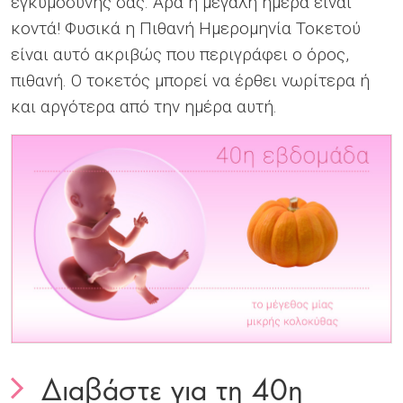
εγκυμοσύνης σας. Άρα η μεγάλη ημέρα είναι
κοντά! Φυσικά η Πιθανή Ημερομηνία Τοκετού
είναι αυτό ακριβώς που περιγράφει ο όρος,
πιθανή. Ο τοκετός μπορεί να έρθει νωρίτερα ή
και αργότερα από την ημέρα αυτή.
To do list
To do list
To do list
To do list
Διαβάστε για τη 40η
To do list
To do list
To do list
To do list
To do list
To do list