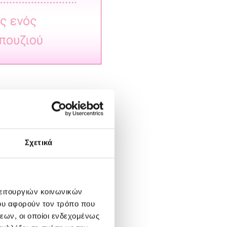
ς:
Σχετικά
λειτουργιών κοινωνικών
ου αφορούν τον τρόπο που
εων, οι οποίοι ενδεχομένως