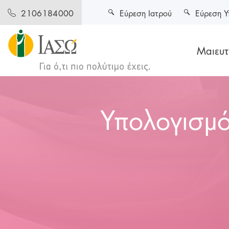
Εύρεση Ιατρού
Εύρεση Υ
2106184000
Μαιευτι
Υπολογισμό