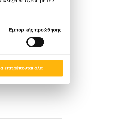
υλλέξει σε σχέση με την
Εμπορικής προώθησης
α επιτρέπονται όλα