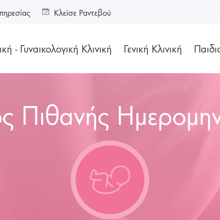
πηρεσίας
Κλείσε Ραντεβού
κή - Γυναικολογική Κλινική
Γενική Κλινική
Παιδι
ς Πιθανής Ημερομην