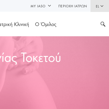
MY IASO
ΠΕΡΙΟΧΉ ΙΑΤΡΏΝ
EL
ατρική Κλινική
Ο Όμιλος
ίας Τοκετού