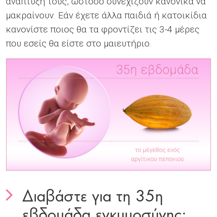
ανάπτυξή τους, ωστόσο συνεχίζουν κανονικά να
μακραίνουν. Εάν έχετε άλλα παιδιά ή κατοικίδια
κανονίστε ποιος θα τα φροντίζει τις 3-4 μέρες
που εσείς θα είστε στο μαιευτήριο.
To do list
Διαβάστε για τη 35η
To do list
To do list
To do list
εβδομάδα εγκυμοσύνης:
To do list
To do list
To do list
To do list
To do list
To do list