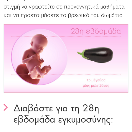
στιγμή να γραφτείτε σε προγεννητικά μαθήματα
και να προετοιμάσετε το βρεφικό του δωμάτιο.
Διαβάστε για τη 28η
To do list
εβδομάδα εγκυμοσύνης:
To do list
To do list
To do list
To do list
To do list
To do list
To do list
To do list
To do list