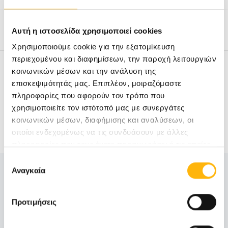
Ποιο πακέτο Check-Up να επιλέξω;
Αυτή η ιστοσελίδα χρησιμοποιεί cookies
Χρησιμοποιούμε cookie για την εξατομίκευση
περιεχομένου και διαφημίσεων, την παροχή λειτουργιών
Τι χρειάζεται να έχω μαζί μου;
κοινωνικών μέσων και την ανάλυση της
επισκεψιμότητάς μας. Επιπλέον, μοιραζόμαστε
πληροφορίες που αφορούν τον τρόπο που
χρησιμοποιείτε τον ιστότοπό μας με συνεργάτες
κοινωνικών μέσων, διαφήμισης και αναλύσεων, οι
Πληροφορίες
οποίοι ενδεχομένως να τις συνδυάσουν με άλλες
πληροφορίες που τους έχετε παραχωρήσει ή τις οποίες
έχουν συλλέξει σε σχέση με την από μέρους σας χρήση
Επιλογή
των υπηρεσιών τους.
Αναγκαία
συγκατάθεσης
Τηλέφωνα τμήματος:
Προτιμήσεις
210 638 3090
210 638 3091