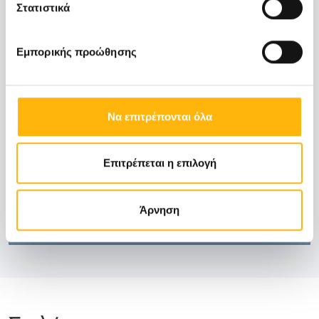
Στατιστικά
Email:
checkup@iaso.gr
Εμπορικής προώθησης
Ωράριο λειτουργίας:
Να επιτρέπονται όλα
Δευτέρα - Παρασκευή: 07:00 - 15:00
Επιτρέπεται η επιλογή
Άρνηση
Κλείστε Ραντεβού