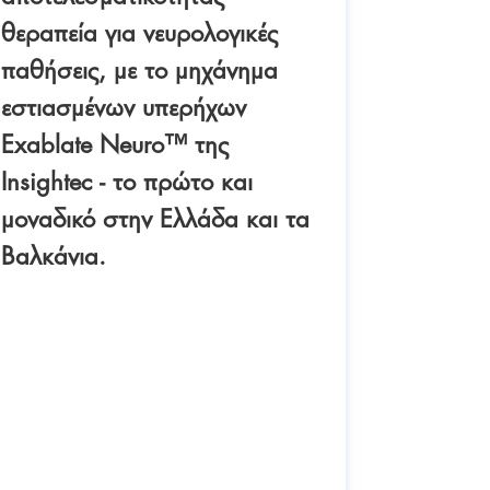
θεραπεία για νευρολογικές
παθήσεις, με το μηχάνημα
εστιασμένων υπερήχων
04/05/20
Exablate Neuro™ της
ΙΑΣΩ Γε
Insightec - το πρώτο και
επιτυχί
μοναδικό στην Ελλάδα και τα
διακαθε
Βαλκάνια.
επιδιορ
βαλβίδ