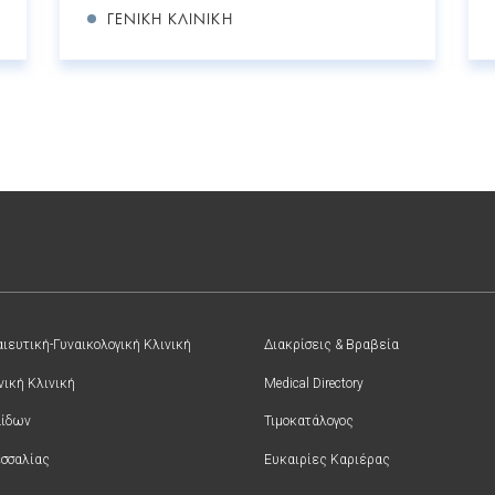
ΓΕΝΙΚΉ ΚΛΙΝΙΚΉ
ιευτική-Γυναικολογική Κλινική
Διακρίσεις & Βραβεία
νική Κλινική
Medical Directory
αίδων
Τιμοκατάλογος
σσαλίας
Ευκαιρίες Καριέρας