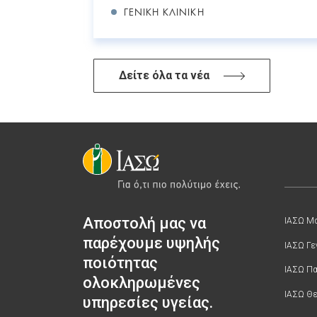
Σ
ΓΕΝΙΚΉ ΚΛΙΝΙΚΉ
Δείτε όλα τα νέα
Αποστολή μας να
ΙΑΣΩ Μα
παρέχουμε υψηλής
ΙΑΣΩ Γε
ποιότητας
ΙΑΣΩ Π
ολοκληρωμένες
ΙΑΣΩ Θε
υπηρεσίες υγείας.