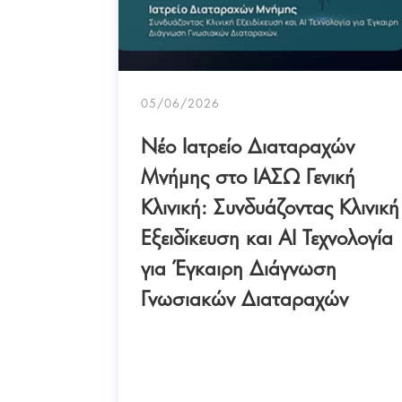
05/06/2026
Γιατί
Νέο Ιατρείο Διαταραχών
ία – Πώς
Μνήμης στο ΙΑΣΩ Γενική
τέ σε
Κλινική: Συνδυάζοντας Κλινική
Εξειδίκευση και AI Τεχνολογία
φάλειας
για Έγκαιρη Διάγνωση
Γνωσιακών Διαταραχών