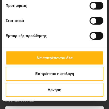
Προτιμήσεις
Νέα - Δελτία Τύπου
Στατιστικά
Blog
Video Gallery
Εμπορικής προώθησης
My Life Magazine
Να επιτρέπονται όλα
Medical Directory
Επιτρέπεται η επιλογή
ΑΚΟΛΟΥΘΗΣΤΕ ΜΑΣ
Άρνηση
ΙΑΣΩ NEWSLETTER