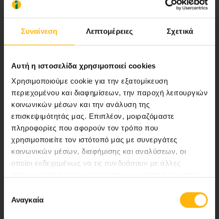
ποιότητας ολοκληρωμένες υπηρεσίες
υγείας.
Συναίνεση
Λεπτομέρειες
Σχετικά
Αυτή η ιστοσελίδα χρησιμοποιεί cookies
Περιοχή Ιατρών
Χρησιμοποιούμε cookie για την εξατομίκευση
περιεχομένου και διαφημίσεων, την παροχή λειτουργιών
Εκδηλώσεις
κοινωνικών μέσων και την ανάλυση της
επισκεψιμότητάς μας. Επιπλέον, μοιραζόμαστε
Επικοινωνία
πληροφορίες που αφορούν τον τρόπο που
χρησιμοποιείτε τον ιστότοπό μας με συνεργάτες
Λεωφ. Κηφισίας 37-39,
κοινωνικών μέσων, διαφήμισης και αναλύσεων, οι
151 23 Μαρούσι, Αθήνα Τηλ. Κέντρο: 210 61 84 000
οποίοι ενδεχομένως να τις συνδυάσουν με άλλες
πληροφορίες που τους έχετε παραχωρήσει ή τις οποίες
Email:
info@iaso.gr
έχουν συλλέξει σε σχέση με την από μέρους σας χρήση
Επιλογή
των υπηρεσιών τους.
Αναγκαία
συγκατάθεσης