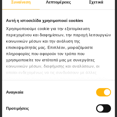
Συναίνεση
Λεπτομέρειες
Σχετικά
ποιότητας ολοκληρωμένες υπηρεσίες
υγείας.
Αυτή η ιστοσελίδα χρησιμοποιεί cookies
Χρησιμοποιούμε cookie για την εξατομίκευση
περιεχομένου και διαφημίσεων, την παροχή λειτουργιών
Περιοχή Ιατρών
κοινωνικών μέσων και την ανάλυση της
επισκεψιμότητάς μας. Επιπλέον, μοιραζόμαστε
Εκδηλώσεις
πληροφορίες που αφορούν τον τρόπο που
χρησιμοποιείτε τον ιστότοπό μας με συνεργάτες
Επικοινωνία
κοινωνικών μέσων, διαφήμισης και αναλύσεων, οι
οποίοι ενδεχομένως να τις συνδυάσουν με άλλες
Λεωφ. Κηφισίας 37-39,
πληροφορίες που τους έχετε παραχωρήσει ή τις οποίες
έχουν συλλέξει σε σχέση με την από μέρους σας χρήση
151 23 Μαρούσι, Αθήνα Τηλ. Κέντρο: 210 61 84 000
Επιλογή
των υπηρεσιών τους.
Αναγκαία
συγκατάθεσης
Email:
info@iaso.gr
Προτιμήσεις