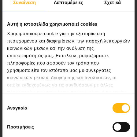
Συναίνεση
Λεπτομέρειες
Σχετικά
ποιότητας ολοκληρωμένες υπηρεσίες
υγείας.
Αυτή η ιστοσελίδα χρησιμοποιεί cookies
Χρησιμοποιούμε cookie για την εξατομίκευση
περιεχομένου και διαφημίσεων, την παροχή λειτουργιών
Περιοχή Ιατρών
κοινωνικών μέσων και την ανάλυση της
επισκεψιμότητάς μας. Επιπλέον, μοιραζόμαστε
Εκδηλώσεις
πληροφορίες που αφορούν τον τρόπο που
χρησιμοποιείτε τον ιστότοπό μας με συνεργάτες
Επικοινωνία
κοινωνικών μέσων, διαφήμισης και αναλύσεων, οι
οποίοι ενδεχομένως να τις συνδυάσουν με άλλες
Λεωφ. Κηφισίας 37-39,
πληροφορίες που τους έχετε παραχωρήσει ή τις οποίες
έχουν συλλέξει σε σχέση με την από μέρους σας χρήση
151 23 Μαρούσι, Αθήνα Τηλ. Κέντρο: 210 61 84 000
Επιλογή
των υπηρεσιών τους.
Αναγκαία
συγκατάθεσης
Email:
info@iaso.gr
Προτιμήσεις