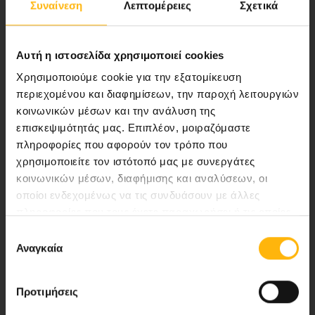
Συναίνεση
Λεπτομέρειες
Σχετικά
ποιότητας ολοκληρωμένες υπηρεσίες
υγείας.
Αυτή η ιστοσελίδα χρησιμοποιεί cookies
Χρησιμοποιούμε cookie για την εξατομίκευση
περιεχομένου και διαφημίσεων, την παροχή λειτουργιών
Περιοχή Ιατρών
κοινωνικών μέσων και την ανάλυση της
επισκεψιμότητάς μας. Επιπλέον, μοιραζόμαστε
Εκδηλώσεις
πληροφορίες που αφορούν τον τρόπο που
χρησιμοποιείτε τον ιστότοπό μας με συνεργάτες
Επικοινωνία
κοινωνικών μέσων, διαφήμισης και αναλύσεων, οι
οποίοι ενδεχομένως να τις συνδυάσουν με άλλες
Λεωφ. Κηφισίας 37-39,
πληροφορίες που τους έχετε παραχωρήσει ή τις οποίες
έχουν συλλέξει σε σχέση με την από μέρους σας χρήση
151 23 Μαρούσι, Αθήνα Τηλ. Κέντρο: 210 61 84 000
Επιλογή
των υπηρεσιών τους.
Αναγκαία
συγκατάθεσης
Email:
info@iaso.gr
Προτιμήσεις