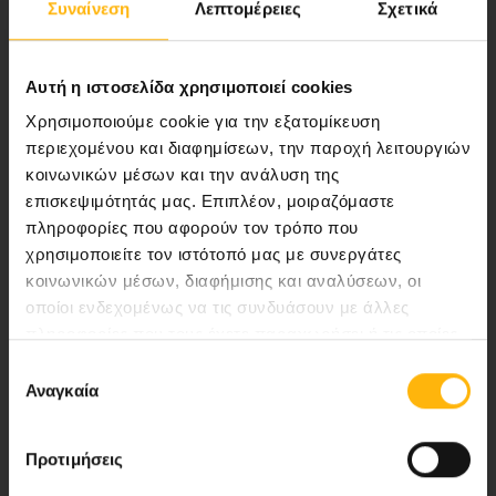
Συναίνεση
Λεπτομέρειες
Σχετικά
ποιότητας ολοκληρωμένες υπηρεσίες
υγείας.
Αυτή η ιστοσελίδα χρησιμοποιεί cookies
Χρησιμοποιούμε cookie για την εξατομίκευση
περιεχομένου και διαφημίσεων, την παροχή λειτουργιών
Περιοχή Ιατρών
κοινωνικών μέσων και την ανάλυση της
επισκεψιμότητάς μας. Επιπλέον, μοιραζόμαστε
Εκδηλώσεις
πληροφορίες που αφορούν τον τρόπο που
χρησιμοποιείτε τον ιστότοπό μας με συνεργάτες
Επικοινωνία
κοινωνικών μέσων, διαφήμισης και αναλύσεων, οι
οποίοι ενδεχομένως να τις συνδυάσουν με άλλες
Λεωφ. Κηφισίας 37-39,
πληροφορίες που τους έχετε παραχωρήσει ή τις οποίες
έχουν συλλέξει σε σχέση με την από μέρους σας χρήση
151 23 Μαρούσι, Αθήνα Τηλ. Κέντρο: 210 61 84 000
Επιλογή
των υπηρεσιών τους.
Αναγκαία
συγκατάθεσης
Email:
info@iaso.gr
Προτιμήσεις