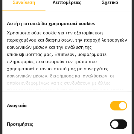
Συναίνεση
Λεπτομέρειες
Σχετικά
ποιότητας ολοκληρωμένες υπηρεσίες
υγείας.
Αυτή η ιστοσελίδα χρησιμοποιεί cookies
Χρησιμοποιούμε cookie για την εξατομίκευση
περιεχομένου και διαφημίσεων, την παροχή λειτουργιών
Περιοχή Ιατρών
κοινωνικών μέσων και την ανάλυση της
επισκεψιμότητάς μας. Επιπλέον, μοιραζόμαστε
Εκδηλώσεις
πληροφορίες που αφορούν τον τρόπο που
χρησιμοποιείτε τον ιστότοπό μας με συνεργάτες
Επικοινωνία
κοινωνικών μέσων, διαφήμισης και αναλύσεων, οι
οποίοι ενδεχομένως να τις συνδυάσουν με άλλες
Λεωφ. Κηφισίας 37-39,
πληροφορίες που τους έχετε παραχωρήσει ή τις οποίες
έχουν συλλέξει σε σχέση με την από μέρους σας χρήση
151 23 Μαρούσι, Αθήνα Τηλ. Κέντρο: 210 61 84 000
Επιλογή
των υπηρεσιών τους.
Αναγκαία
συγκατάθεσης
Email:
info@iaso.gr
Προτιμήσεις