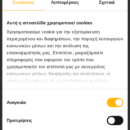
Συναίνεση
Λεπτομέρειες
Σχετικά
ποιότητας ολοκληρωμένες υπηρεσίες
υγείας.
Αυτή η ιστοσελίδα χρησιμοποιεί cookies
Χρησιμοποιούμε cookie για την εξατομίκευση
περιεχομένου και διαφημίσεων, την παροχή λειτουργιών
Περιοχή Ιατρών
κοινωνικών μέσων και την ανάλυση της
επισκεψιμότητάς μας. Επιπλέον, μοιραζόμαστε
Εκδηλώσεις
πληροφορίες που αφορούν τον τρόπο που
χρησιμοποιείτε τον ιστότοπό μας με συνεργάτες
Επικοινωνία
κοινωνικών μέσων, διαφήμισης και αναλύσεων, οι
οποίοι ενδεχομένως να τις συνδυάσουν με άλλες
Λεωφ. Κηφισίας 37-39,
πληροφορίες που τους έχετε παραχωρήσει ή τις οποίες
έχουν συλλέξει σε σχέση με την από μέρους σας χρήση
151 23 Μαρούσι, Αθήνα Τηλ. Κέντρο: 210 61 84 000
Επιλογή
των υπηρεσιών τους.
Αναγκαία
συγκατάθεσης
Email:
info@iaso.gr
Προτιμήσεις