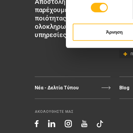
Αποστολή μας να
ΙΑΣΩ Μα
παρέχουμε υψηλής
ΙΑΣΩ Γε
ποιότητας
ΙΑΣΩ Π
ολοκληρωμένες
ΙΑΣΩ Θε
Άρνηση
υπηρεσίες υγείας.
Π
Νέα - Δελτία Τύπου
Blog
ΑΚΟΛΟΥΘΗΣΤΕ ΜΑΣ