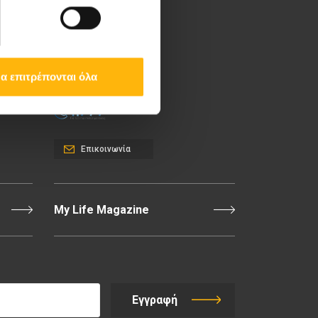
Λεωφ. Κηφισίας 37-39,
151 23 Μαρούσι, Αθήνα
Τηλ. Κέντρο: 210 61 84
000
α επιτρέπονται όλα
Email:
info@iaso.gr
Επικοινωνία
My Life Magazine
Εγγραφή