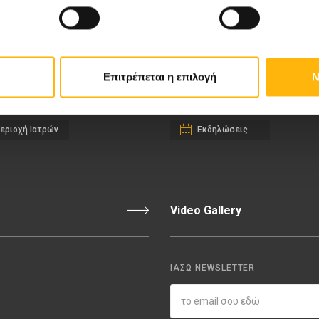
ιευτική-Γυναικολογική Κλινική
Διακρίσεις & Βραβεία
νική Κλινική
Medical Directory
αίδων
Τιμοκατάλογος
σσαλίας
Ευκαιρίες Καριέρας
Επιτρέπεται η επιλογή
Ν
εριοχή Ιατρών
Εκδηλώσεις
Video Gallery
ΙΑΣΩ NEWSLETTER