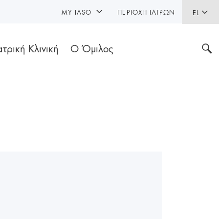
MY IASO
ΠΕΡΙΟΧΉ ΙΑΤΡΏΝ
EL
ατρική Κλινική
Ο Όμιλος