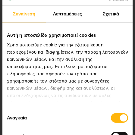
υγείας.
Συναίνεση
Λεπτομέρειες
Σχετικά
Περιοχή Ιατρών
Αυτή η ιστοσελίδα χρησιμοποιεί cookies
Χρησιμοποιούμε cookie για την εξατομίκευση
Εκδηλώσεις
περιεχομένου και διαφημίσεων, την παροχή λειτουργιών
κοινωνικών μέσων και την ανάλυση της
Επικοινωνία
επισκεψιμότητάς μας. Επιπλέον, μοιραζόμαστε
πληροφορίες που αφορούν τον τρόπο που
Λεωφ. Κηφισίας 37-39,
χρησιμοποιείτε τον ιστότοπό μας με συνεργάτες
κοινωνικών μέσων, διαφήμισης και αναλύσεων, οι
151 23 Μαρούσι, Αθήνα Τηλ. Κέντρο: 210 61 84 000
οποίοι ενδεχομένως να τις συνδυάσουν με άλλες
Email:
info@iaso.gr
πληροφορίες που τους έχετε παραχωρήσει ή τις οποίες
έχουν συλλέξει σε σχέση με την από μέρους σας χρήση
Επιλογή
των υπηρεσιών τους.
Αναγκαία
συγκατάθεσης