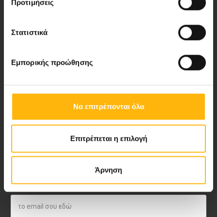
Νέα - Δελτία Τύπου
Προτιμήσεις
Blog
Στατιστικά
Video Gallery
Εμπορικής προώθησης
My Life Magazine
Medical Directory
Να επιτρέπονται όλα
ΑΚΟΛΟΥΘΗΣΤΕ ΜΑΣ
Επιτρέπεται η επιλογή
Άρνηση
ΙΑΣΩ NEWSLETTER