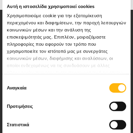
Αυτή η ιστοσελίδα χρησιμοποιεί cookies
Χρησιμοποιούμε cookie για την εξατομίκευση
περιεχομένου και διαφημίσεων, την παροχή λειτουργιών
κοινωνικών μέσων και την ανάλυση της
επισκεψιμότητάς μας. Επιπλέον, μοιραζόμαστε
πληροφορίες που αφορούν τον τρόπο που
χρησιμοποιείτε τον ιστότοπό μας με συνεργάτες
Αποστολή μας να παρέχουμε υψηλής
κοινωνικών μέσων, διαφήμισης και αναλύσεων, οι
ποιότητας ολοκληρωμένες υπηρεσίες
οποίοι ενδεχομένως να τις συνδυάσουν με άλλες
υγείας.
πληροφορίες που τους έχετε παραχωρήσει ή τις οποίες
έχουν συλλέξει σε σχέση με την από μέρους σας χρήση
Επιλογή
των υπηρεσιών τους.
Αναγκαία
συγκατάθεσης
Περιοχή Ιατρών
Προτιμήσεις
Εκδηλώσεις
Στατιστικά
Επικοινωνία