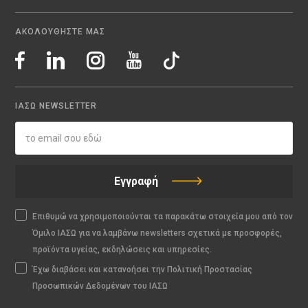
ΑΚΟΛΟΥΘΗΣΤΕ ΜΑΣ
ΙΑΣΩ NEWSLETTER
Εγγραφή
Επιθυμώ να χρησιμοποιούνται τα παρακάτω στοιχεία μου από τον
Όμιλο ΙΑΣΩ για να λαμβάνω newsletters σχετικά με προσφορές,
προϊόντα υγείας, εκδηλώσεις και υπηρεσίες.
Έχω διαβάσει και κατανοήσει την Πολιτική Προστασίας
Προσωπικών Δεδομένων του ΙΑΣΩ