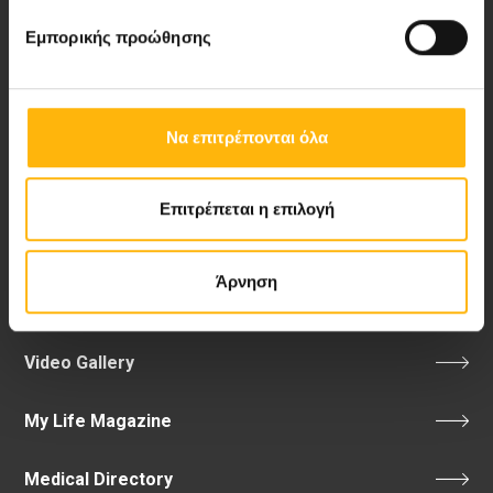
Εμπορικής προώθησης
Λεωφ. Κηφισίας 37-39,
151 23 Μαρούσι, Αθήνα Τηλ. Κέντρο: 210 61 84 000
Email:
info@iaso.gr
Να επιτρέπονται όλα
Επιτρέπεται η επιλογή
Νέα - Δελτία Τύπου
Άρνηση
Blog
Video Gallery
My Life Magazine
Medical Directory