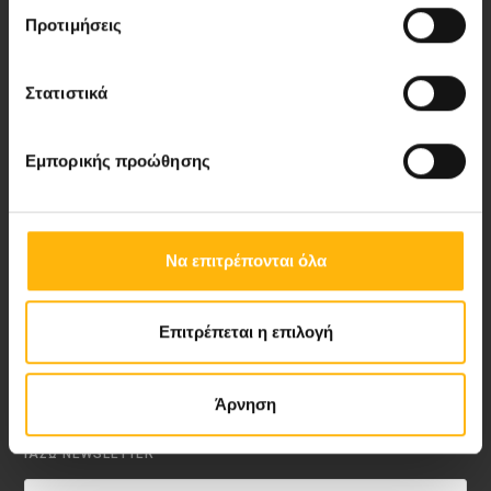
Προτιμήσεις
Νέα - Δελτία Τύπου
Στατιστικά
Blog
Video Gallery
Εμπορικής προώθησης
My Life Magazine
Να επιτρέπονται όλα
Medical Directory
Επιτρέπεται η επιλογή
ΑΚΟΛΟΥΘΗΣΤΕ ΜΑΣ
Άρνηση
ΙΑΣΩ NEWSLETTER