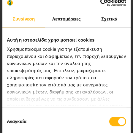
ποιότητας ολοκληρωμένες υπηρεσίες
υγείας.
Συναίνεση
Λεπτομέρειες
Σχετικά
Αυτή η ιστοσελίδα χρησιμοποιεί cookies
Περιοχή Ιατρών
Χρησιμοποιούμε cookie για την εξατομίκευση
περιεχομένου και διαφημίσεων, την παροχή λειτουργιών
Εκδηλώσεις
κοινωνικών μέσων και την ανάλυση της
επισκεψιμότητάς μας. Επιπλέον, μοιραζόμαστε
Επικοινωνία
πληροφορίες που αφορούν τον τρόπο που
χρησιμοποιείτε τον ιστότοπό μας με συνεργάτες
Λεωφ. Κηφισίας 37-39,
κοινωνικών μέσων, διαφήμισης και αναλύσεων, οι
151 23 Μαρούσι, Αθήνα Τηλ. Κέντρο: 210 61 84 000
οποίοι ενδεχομένως να τις συνδυάσουν με άλλες
πληροφορίες που τους έχετε παραχωρήσει ή τις οποίες
Email:
info@iaso.gr
έχουν συλλέξει σε σχέση με την από μέρους σας χρήση
Επιλογή
των υπηρεσιών τους.
Αναγκαία
συγκατάθεσης