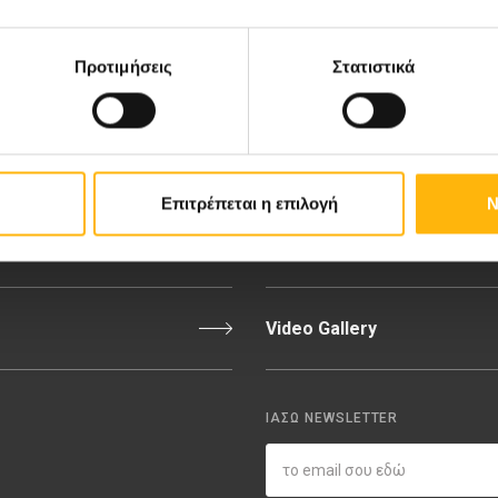
ιευτική-Γυναικολογική Κλινική
Διακρίσεις & Βραβεία
νική Κλινική
Medical Directory
Προτιμήσεις
Στατιστικά
αίδων
Τιμοκατάλογος
σσαλίας
Ευκαιρίες Καριέρας
Επιτρέπεται η επιλογή
Ν
εριοχή Ιατρών
Εκδηλώσεις
Video Gallery
ΙΑΣΩ NEWSLETTER