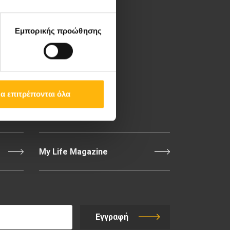
Λεωφ. Κηφισίας 37-39,
151 23 Μαρούσι, Αθήνα
Εμπορικής προώθησης
Τηλ. Κέντρο: 210 61 84
000
Email:
info@iaso.gr
α επιτρέπονται όλα
Επικοινωνία
My Life Magazine
Εγγραφή