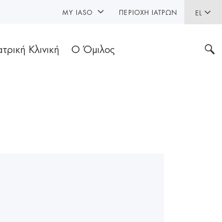
MY IASO
ΠΕΡΙΟΧΉ ΙΑΤΡΏΝ
EL
ατρική Κλινική
Ο Όμιλος