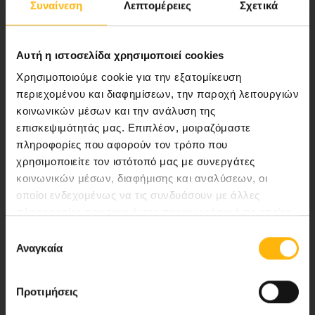
Συναίνεση
Λεπτομέρειες
Σχετικά
ποιότητας ολοκληρωμένες υπηρεσίες
υγείας.
Αυτή η ιστοσελίδα χρησιμοποιεί cookies
Χρησιμοποιούμε cookie για την εξατομίκευση
περιεχομένου και διαφημίσεων, την παροχή λειτουργιών
Περιοχή Ιατρών
κοινωνικών μέσων και την ανάλυση της
επισκεψιμότητάς μας. Επιπλέον, μοιραζόμαστε
Εκδηλώσεις
πληροφορίες που αφορούν τον τρόπο που
χρησιμοποιείτε τον ιστότοπό μας με συνεργάτες
Επικοινωνία
κοινωνικών μέσων, διαφήμισης και αναλύσεων, οι
οποίοι ενδεχομένως να τις συνδυάσουν με άλλες
Λεωφ. Κηφισίας 37-39,
πληροφορίες που τους έχετε παραχωρήσει ή τις οποίες
έχουν συλλέξει σε σχέση με την από μέρους σας χρήση
151 23 Μαρούσι, Αθήνα Τηλ. Κέντρο: 210 61 84 000
Επιλογή
των υπηρεσιών τους.
Αναγκαία
συγκατάθεσης
Email:
info@iaso.gr
Προτιμήσεις