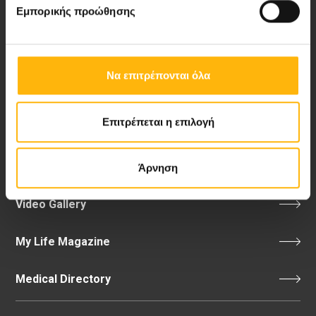
Λεωφ. Κηφισίας 37-39,
Εμπορικής προώθησης
151 23 Μαρούσι, Αθήνα Τηλ. Κέντρο: 210 61 84 000
Email:
info@iaso.gr
Να επιτρέπονται όλα
Επιτρέπεται η επιλογή
Νέα - Δελτία Τύπου
Blog
Άρνηση
Video Gallery
My Life Magazine
Medical Directory