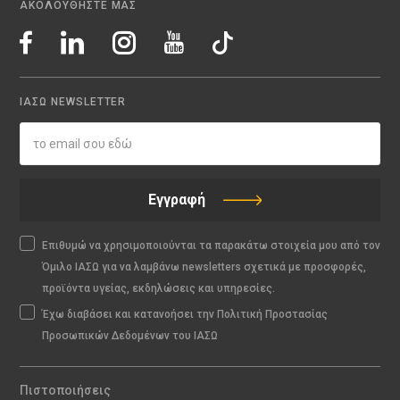
ΑΚΟΛΟΥΘΗΣΤΕ ΜΑΣ
ΙΑΣΩ NEWSLETTER
Εγγραφή
Επιθυμώ να χρησιμοποιούνται τα παρακάτω στοιχεία μου από τον
Όμιλο ΙΑΣΩ για να λαμβάνω newsletters σχετικά με προσφορές,
προϊόντα υγείας, εκδηλώσεις και υπηρεσίες.
Έχω διαβάσει και κατανοήσει την Πολιτική Προστασίας
Προσωπικών Δεδομένων του ΙΑΣΩ
Πιστοποιήσεις