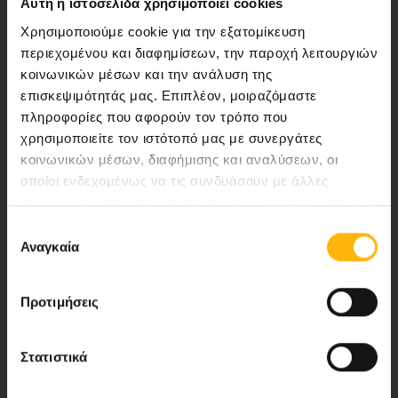
Αυτή η ιστοσελίδα χρησιμοποιεί cookies
Χρησιμοποιούμε cookie για την εξατομίκευση
περιεχομένου και διαφημίσεων, την παροχή λειτουργιών
κοινωνικών μέσων και την ανάλυση της
επισκεψιμότητάς μας. Επιπλέον, μοιραζόμαστε
πληροφορίες που αφορούν τον τρόπο που
Αποστολή μας να παρέχουμε υψηλής
χρησιμοποιείτε τον ιστότοπό μας με συνεργάτες
ποιότητας ολοκληρωμένες υπηρεσίες
κοινωνικών μέσων, διαφήμισης και αναλύσεων, οι
υγείας.
οποίοι ενδεχομένως να τις συνδυάσουν με άλλες
πληροφορίες που τους έχετε παραχωρήσει ή τις οποίες
έχουν συλλέξει σε σχέση με την από μέρους σας χρήση
Επιλογή
των υπηρεσιών τους.
Αναγκαία
συγκατάθεσης
Περιοχή Ιατρών
Προτιμήσεις
Εκδηλώσεις
Επικοινωνία
Στατιστικά