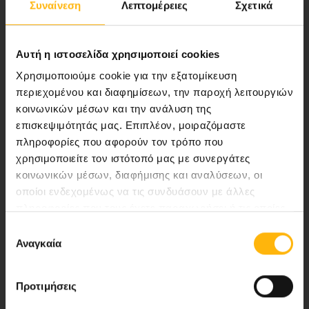
Συναίνεση
Λεπτομέρειες
Σχετικά
ποιότητας ολοκληρωμένες υπηρεσίες
υγείας.
Αυτή η ιστοσελίδα χρησιμοποιεί cookies
Χρησιμοποιούμε cookie για την εξατομίκευση
περιεχομένου και διαφημίσεων, την παροχή λειτουργιών
Περιοχή Ιατρών
κοινωνικών μέσων και την ανάλυση της
επισκεψιμότητάς μας. Επιπλέον, μοιραζόμαστε
Εκδηλώσεις
πληροφορίες που αφορούν τον τρόπο που
χρησιμοποιείτε τον ιστότοπό μας με συνεργάτες
Επικοινωνία
κοινωνικών μέσων, διαφήμισης και αναλύσεων, οι
οποίοι ενδεχομένως να τις συνδυάσουν με άλλες
Λεωφ. Κηφισίας 37-39,
πληροφορίες που τους έχετε παραχωρήσει ή τις οποίες
έχουν συλλέξει σε σχέση με την από μέρους σας χρήση
151 23 Μαρούσι, Αθήνα Τηλ. Κέντρο: 210 61 84 000
Επιλογή
των υπηρεσιών τους.
Αναγκαία
συγκατάθεσης
Email:
info@iaso.gr
Προτιμήσεις