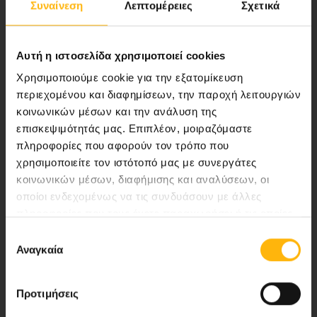
Συναίνεση
Λεπτομέρειες
Σχετικά
ποιότητας ολοκληρωμένες υπηρεσίες
υγείας.
Αυτή η ιστοσελίδα χρησιμοποιεί cookies
Χρησιμοποιούμε cookie για την εξατομίκευση
περιεχομένου και διαφημίσεων, την παροχή λειτουργιών
Περιοχή Ιατρών
κοινωνικών μέσων και την ανάλυση της
επισκεψιμότητάς μας. Επιπλέον, μοιραζόμαστε
Εκδηλώσεις
πληροφορίες που αφορούν τον τρόπο που
χρησιμοποιείτε τον ιστότοπό μας με συνεργάτες
Επικοινωνία
κοινωνικών μέσων, διαφήμισης και αναλύσεων, οι
οποίοι ενδεχομένως να τις συνδυάσουν με άλλες
Λεωφ. Κηφισίας 37-39,
πληροφορίες που τους έχετε παραχωρήσει ή τις οποίες
έχουν συλλέξει σε σχέση με την από μέρους σας χρήση
151 23 Μαρούσι, Αθήνα Τηλ. Κέντρο: 210 61 84 000
Επιλογή
των υπηρεσιών τους.
Αναγκαία
συγκατάθεσης
Email:
info@iaso.gr
Προτιμήσεις