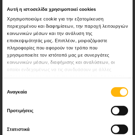
Αυτή η ιστοσελίδα χρησιμοποιεί cookies
Χρησιμοποιούμε cookie για την εξατομίκευση
Αποστολή μας να παρέχουμε υψηλής
περιεχομένου και διαφημίσεων, την παροχή λειτουργιών
ποιότητας ολοκληρωμένες υπηρεσίες
κοινωνικών μέσων και την ανάλυση της
υγείας.
επισκεψιμότητάς μας. Επιπλέον, μοιραζόμαστε
πληροφορίες που αφορούν τον τρόπο που
χρησιμοποιείτε τον ιστότοπό μας με συνεργάτες
κοινωνικών μέσων, διαφήμισης και αναλύσεων, οι
οποίοι ενδεχομένως να τις συνδυάσουν με άλλες
Περιοχή Ιατρών
πληροφορίες που τους έχετε παραχωρήσει ή τις οποίες
έχουν συλλέξει σε σχέση με την από μέρους σας χρήση
Εκδηλώσεις
Επιλογή
των υπηρεσιών τους.
Αναγκαία
συγκατάθεσης
Επικοινωνία
Προτιμήσεις
Λεωφ. Κηφισίας 37-39,
151 23 Μαρούσι, Αθήνα Τηλ. Κέντρο: 210 61 84 000
Στατιστικά