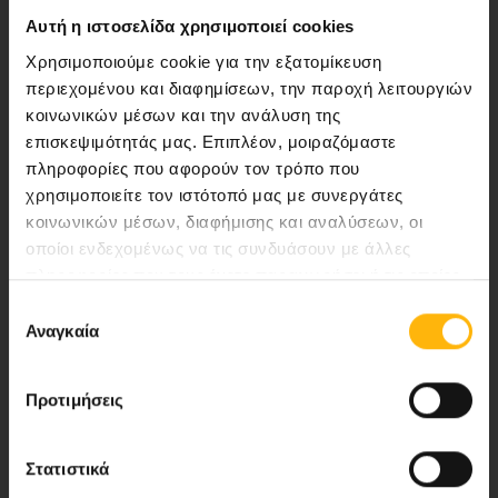
Αυτή η ιστοσελίδα χρησιμοποιεί cookies
Χρησιμοποιούμε cookie για την εξατομίκευση
Αποστολή μας να παρέχουμε υψηλής
περιεχομένου και διαφημίσεων, την παροχή λειτουργιών
ποιότητας ολοκληρωμένες υπηρεσίες
κοινωνικών μέσων και την ανάλυση της
υγείας.
επισκεψιμότητάς μας. Επιπλέον, μοιραζόμαστε
πληροφορίες που αφορούν τον τρόπο που
χρησιμοποιείτε τον ιστότοπό μας με συνεργάτες
κοινωνικών μέσων, διαφήμισης και αναλύσεων, οι
Περιοχή Ιατρών
οποίοι ενδεχομένως να τις συνδυάσουν με άλλες
πληροφορίες που τους έχετε παραχωρήσει ή τις οποίες
Εκδηλώσεις
έχουν συλλέξει σε σχέση με την από μέρους σας χρήση
Επιλογή
των υπηρεσιών τους.
Αναγκαία
συγκατάθεσης
Επικοινωνία
Προτιμήσεις
Λεωφ. Κηφισίας 37-39,
151 23 Μαρούσι, Αθήνα Τηλ. Κέντρο: 210 61 84 000
Στατιστικά
Email:
info@iaso.gr