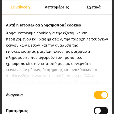
Συναίνεση
Λεπτομέρειες
Σχετικά
Αποστολή μας να παρέχουμε υψηλής
ποιότητας ολοκληρωμένες υπηρεσίες
υγείας.
Αυτή η ιστοσελίδα χρησιμοποιεί cookies
Χρησιμοποιούμε cookie για την εξατομίκευση
περιεχομένου και διαφημίσεων, την παροχή λειτουργιών
κοινωνικών μέσων και την ανάλυση της
Περιοχή Ιατρών
επισκεψιμότητάς μας. Επιπλέον, μοιραζόμαστε
πληροφορίες που αφορούν τον τρόπο που
Εκδηλώσεις
χρησιμοποιείτε τον ιστότοπό μας με συνεργάτες
κοινωνικών μέσων, διαφήμισης και αναλύσεων, οι
Επικοινωνία
οποίοι ενδεχομένως να τις συνδυάσουν με άλλες
πληροφορίες που τους έχετε παραχωρήσει ή τις οποίες
Λεωφ. Κηφισίας 37-39,
έχουν συλλέξει σε σχέση με την από μέρους σας χρήση
Επιλογή
των υπηρεσιών τους.
151 23 Μαρούσι, Αθήνα Τηλ. Κέντρο: 210 61 84 000
Αναγκαία
συγκατάθεσης
Email:
info@iaso.gr
Προτιμήσεις