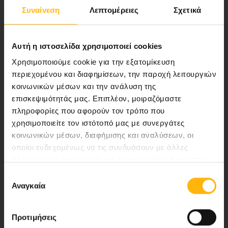
Αποστολή μας να παρέχουμε υψηλής
Συναίνεση
Λεπτομέρειες
Σχετικά
ποιότητας ολοκληρωμένες υπηρεσίες
υγείας.
Αυτή η ιστοσελίδα χρησιμοποιεί cookies
Χρησιμοποιούμε cookie για την εξατομίκευση
περιεχομένου και διαφημίσεων, την παροχή λειτουργιών
Περιοχή Ιατρών
κοινωνικών μέσων και την ανάλυση της
επισκεψιμότητάς μας. Επιπλέον, μοιραζόμαστε
Εκδηλώσεις
πληροφορίες που αφορούν τον τρόπο που
χρησιμοποιείτε τον ιστότοπό μας με συνεργάτες
κοινωνικών μέσων, διαφήμισης και αναλύσεων, οι
Επικοινωνία
οποίοι ενδεχομένως να τις συνδυάσουν με άλλες
πληροφορίες που τους έχετε παραχωρήσει ή τις οποίες
Λεωφ. Κηφισίας 37-39,
έχουν συλλέξει σε σχέση με την από μέρους σας χρήση
Επιλογή
151 23 Μαρούσι, Αθήνα Τηλ. Κέντρο: 210 61 84 000
των υπηρεσιών τους.
Αναγκαία
συγκατάθεσης
Email:
info@iaso.gr
Προτιμήσεις