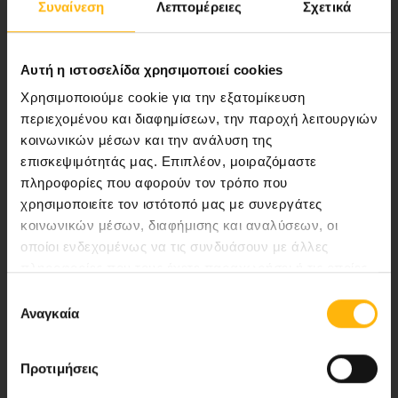
Συναίνεση
Λεπτομέρειες
Σχετικά
ποιότητας ολοκληρωμένες υπηρεσίες
υγείας.
Αυτή η ιστοσελίδα χρησιμοποιεί cookies
Χρησιμοποιούμε cookie για την εξατομίκευση
περιεχομένου και διαφημίσεων, την παροχή λειτουργιών
Περιοχή Ιατρών
κοινωνικών μέσων και την ανάλυση της
επισκεψιμότητάς μας. Επιπλέον, μοιραζόμαστε
Εκδηλώσεις
πληροφορίες που αφορούν τον τρόπο που
χρησιμοποιείτε τον ιστότοπό μας με συνεργάτες
Επικοινωνία
κοινωνικών μέσων, διαφήμισης και αναλύσεων, οι
οποίοι ενδεχομένως να τις συνδυάσουν με άλλες
Λεωφ. Κηφισίας 37-39,
πληροφορίες που τους έχετε παραχωρήσει ή τις οποίες
έχουν συλλέξει σε σχέση με την από μέρους σας χρήση
151 23 Μαρούσι, Αθήνα Τηλ. Κέντρο: 210 61 84 000
Επιλογή
των υπηρεσιών τους.
Αναγκαία
συγκατάθεσης
Email:
info@iaso.gr
Προτιμήσεις