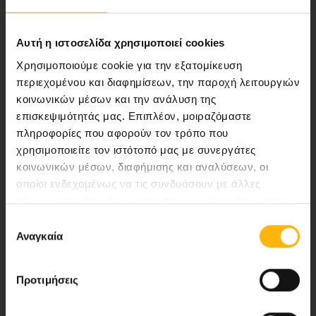
υγείας.
Αυτή η ιστοσελίδα χρησιμοποιεί cookies
Χρησιμοποιούμε cookie για την εξατομίκευση
Περιοχή Ιατρών
περιεχομένου και διαφημίσεων, την παροχή λειτουργιών
κοινωνικών μέσων και την ανάλυση της
Εκδηλώσεις
επισκεψιμότητάς μας. Επιπλέον, μοιραζόμαστε
πληροφορίες που αφορούν τον τρόπο που
Επικοινωνία
χρησιμοποιείτε τον ιστότοπό μας με συνεργάτες
κοινωνικών μέσων, διαφήμισης και αναλύσεων, οι
οποίοι ενδεχομένως να τις συνδυάσουν με άλλες
Λεωφ. Κηφισίας 37-39,
πληροφορίες που τους έχετε παραχωρήσει ή τις οποίες
151 23 Μαρούσι, Αθήνα Τηλ. Κέντρο: 210 61 84 000
έχουν συλλέξει σε σχέση με την από μέρους σας χρήση
Επιλογή
Email:
info@iaso.gr
των υπηρεσιών τους.
Αναγκαία
συγκατάθεσης
Προτιμήσεις