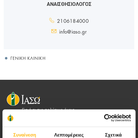
ΑΝΑΙΣΘΗΣΙΟΛΟΓΟΣ
2106184000
info@iaso.gr
ΓΕΝΙΚΉ ΚΛΙΝΙΚΉ
Αποστολή μας να παρέχουμε υψηλής
ποιότητας ολοκληρωμένες υπηρεσίες
Συναίνεση
Λεπτομέρειες
Σχετικά