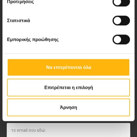
Νέα - Δελτία Τύπου
Προτιμήσεις
Blog
Στατιστικά
Video Gallery
Εμπορικής προώθησης
My Life Magazine
Medical Directory
Να επιτρέπονται όλα
ΑΚΟΛΟΥΘΗΣΤΕ ΜΑΣ
Επιτρέπεται η επιλογή
Άρνηση
ΙΑΣΩ NEWSLETTER