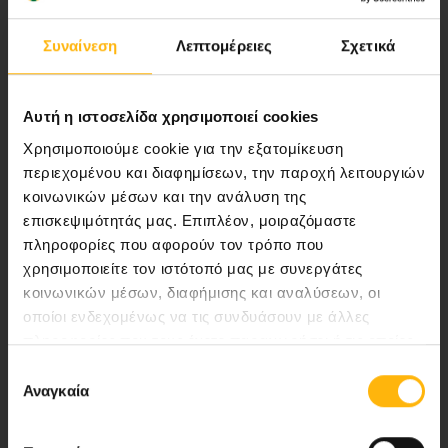
υγείας.
Συναίνεση
Λεπτομέρειες
Σχετικά
Περιοχή Ιατρών
Αυτή η ιστοσελίδα χρησιμοποιεί cookies
Χρησιμοποιούμε cookie για την εξατομίκευση
Εκδηλώσεις
περιεχομένου και διαφημίσεων, την παροχή λειτουργιών
κοινωνικών μέσων και την ανάλυση της
Επικοινωνία
επισκεψιμότητάς μας. Επιπλέον, μοιραζόμαστε
πληροφορίες που αφορούν τον τρόπο που
Λεωφ. Κηφισίας 37-39,
χρησιμοποιείτε τον ιστότοπό μας με συνεργάτες
κοινωνικών μέσων, διαφήμισης και αναλύσεων, οι
151 23 Μαρούσι, Αθήνα Τηλ. Κέντρο: 210 61 84 000
οποίοι ενδεχομένως να τις συνδυάσουν με άλλες
Email:
info@iaso.gr
πληροφορίες που τους έχετε παραχωρήσει ή τις οποίες
έχουν συλλέξει σε σχέση με την από μέρους σας χρήση
Επιλογή
των υπηρεσιών τους.
Αναγκαία
συγκατάθεσης