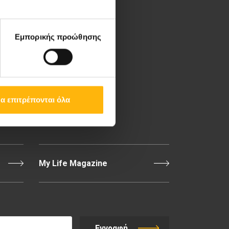
Λεωφ. Κηφισίας 37-39,
151 23 Μαρούσι, Αθήνα
Εμπορικής προώθησης
Τηλ. Κέντρο: 210 61 84
000
Email:
info@iaso.gr
α επιτρέπονται όλα
Επικοινωνία
My Life Magazine
Εγγραφή