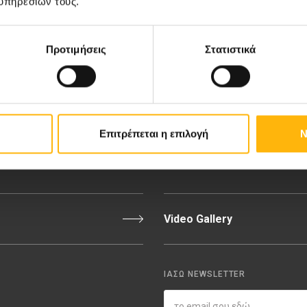
υπηρεσιών τους.
ιευτική-Γυναικολογική Κλινική
Διακρίσεις & Βραβεία
νική Κλινική
Medical Directory
Προτιμήσεις
Στατιστικά
αίδων
Τιμοκατάλογος
σσαλίας
Ευκαιρίες Καριέρας
Επιτρέπεται η επιλογή
Ν
εριοχή Ιατρών
Εκδηλώσεις
Video Gallery
ΙΑΣΩ NEWSLETTER