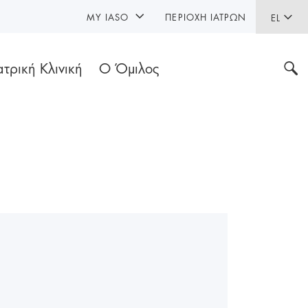
MY IASO
ΠΕΡΙΟΧΉ ΙΑΤΡΏΝ
EL
ατρική Κλινική
Ο Όμιλος