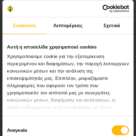
Αποστολή μας να παρέχουμε υψηλής
ποιότητας ολοκληρωμένες υπηρεσίες
υγείας.
Συναίνεση
Λεπτομέρειες
Σχετικά
Αυτή η ιστοσελίδα χρησιμοποιεί cookies
Περιοχή Ιατρών
Χρησιμοποιούμε cookie για την εξατομίκευση
περιεχομένου και διαφημίσεων, την παροχή λειτουργιών
Εκδηλώσεις
κοινωνικών μέσων και την ανάλυση της
επισκεψιμότητάς μας. Επιπλέον, μοιραζόμαστε
πληροφορίες που αφορούν τον τρόπο που
Επικοινωνία
χρησιμοποιείτε τον ιστότοπό μας με συνεργάτες
κοινωνικών μέσων, διαφήμισης και αναλύσεων, οι
Λεωφ. Κηφισίας 37-39,
οποίοι ενδεχομένως να τις συνδυάσουν με άλλες
151 23 Μαρούσι, Αθήνα Τηλ. Κέντρο: 210 61 84 000
πληροφορίες που τους έχετε παραχωρήσει ή τις οποίες
Email:
info@iaso.gr
έχουν συλλέξει σε σχέση με την από μέρους σας χρήση
Επιλογή
των υπηρεσιών τους.
Αναγκαία
συγκατάθεσης