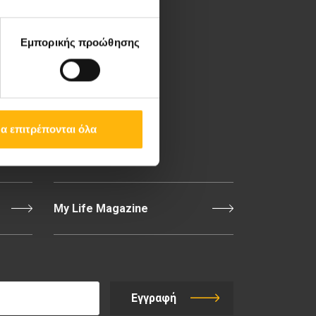
Λεωφ. Κηφισίας 37-39,
151 23 Μαρούσι, Αθήνα
Εμπορικής προώθησης
Τηλ. Κέντρο: 210 61 84
000
Email:
info@iaso.gr
α επιτρέπονται όλα
Επικοινωνία
My Life Magazine
Εγγραφή