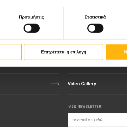
ιευτική-Γυναικολογική Κλινική
Διακρίσεις & Βραβεία
νική Κλινική
Medical Directory
Προτιμήσεις
Στατιστικά
αίδων
Τιμοκατάλογος
σσαλίας
Ευκαιρίες Καριέρας
Επιτρέπεται η επιλογή
Ν
εριοχή Ιατρών
Εκδηλώσεις
Video Gallery
ΙΑΣΩ NEWSLETTER