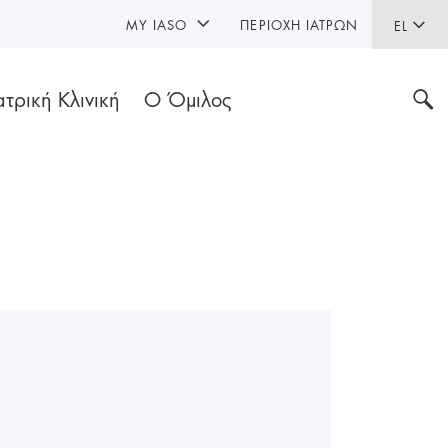
MY IASO
ΠΕΡΙΟΧΉ ΙΑΤΡΏΝ
EL
ατρική Κλινική
Ο Όμιλος