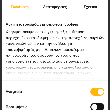
Συναίνεση
Λεπτομέρειες
Σχετικά
Αποστολή μας να παρέχουμε υψηλής
ποιότητας ολοκληρωμένες υπηρεσίες
υγείας.
Αυτή η ιστοσελίδα χρησιμοποιεί cookies
Χρησιμοποιούμε cookie για την εξατομίκευση
περιεχομένου και διαφημίσεων, την παροχή λειτουργιών
κοινωνικών μέσων και την ανάλυση της
Περιοχή Ιατρών
επισκεψιμότητάς μας. Επιπλέον, μοιραζόμαστε
πληροφορίες που αφορούν τον τρόπο που
Εκδηλώσεις
χρησιμοποιείτε τον ιστότοπό μας με συνεργάτες
κοινωνικών μέσων, διαφήμισης και αναλύσεων, οι
Επικοινωνία
οποίοι ενδεχομένως να τις συνδυάσουν με άλλες
πληροφορίες που τους έχετε παραχωρήσει ή τις οποίες
Λεωφ. Κηφισίας 37-39,
έχουν συλλέξει σε σχέση με την από μέρους σας χρήση
Επιλογή
των υπηρεσιών τους.
151 23 Μαρούσι, Αθήνα Τηλ. Κέντρο: 210 61 84 000
Αναγκαία
συγκατάθεσης
Email:
info@iaso.gr
Προτιμήσεις