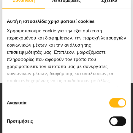
Συναίνεση
Λεπτομέρειες
Σχετικά
24/01/2025
Κατανόηση & αντιμετώπιση της
διστακτικότητας έναντι των παιδικών
Αυτή η ιστοσελίδα χρησιμοποιεί cookies
εμβολίων
Χρησιμοποιούμε cookie για την εξατομίκευση
περιεχομένου και διαφημίσεων, την παροχή λειτουργιών
κοινωνικών μέσων και την ανάλυση της
26/04/2024
επισκεψιμότητάς μας. Επιπλέον, μοιραζόμαστε
Παγκόσμια Εβδομάδα για τις Πρωτοπαθείς
πληροφορίες που αφορούν τον τρόπο που
Ανοσοανεπάρκειες
χρησιμοποιείτε τον ιστότοπό μας με συνεργάτες
κοινωνικών μέσων, διαφήμισης και αναλύσεων, οι
οποίοι ενδεχομένως να τις συνδυάσουν με άλλες
πληροφορίες που τους έχετε παραχωρήσει ή τις οποίες
έχουν συλλέξει σε σχέση με την από μέρους σας χρήση
Επιλογή
των υπηρεσιών τους.
Αναγκαία
συγκατάθεσης
Προτιμήσεις
Αποστολή μας να παρέχουμε υψηλής