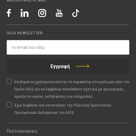
ΑΚΟΛΟΥΘΗΣΤΕ ΜΑΣ
ΙΑΣΩ NEWSLETTER
Εγγραφή
Επιθυμώ να χρησιμοποιούνται τα παρακάτω στοιχεία μου από τον
Όμιλο ΙΑΣΩ για να λαμβάνω newsletters σχετικά με προσφορές,
προϊόντα υγείας, εκδηλώσεις και υπηρεσίες.
Έχω διαβάσει και κατανοήσει την Πολιτική Προστασίας
Προσωπικών Δεδομένων του ΙΑΣΩ
Πιστοποιήσεις