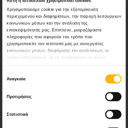
Αυτή η ιστοσελίδα χρησιμοποιεί cookies
Χρησιμοποιούμε cookie για την εξατομίκευση
περιεχομένου και διαφημίσεων, την παροχή λειτουργιών
κοινωνικών μέσων και την ανάλυση της
επισκεψιμότητάς μας. Επιπλέον, μοιραζόμαστε
πληροφορίες που αφορούν τον τρόπο που
Αποστολή μας να παρέχουμε υψηλής
χρησιμοποιείτε τον ιστότοπό μας με συνεργάτες
ποιότητας ολοκληρωμένες υπηρεσίες
κοινωνικών μέσων, διαφήμισης και αναλύσεων, οι
υγείας.
οποίοι ενδεχομένως να τις συνδυάσουν με άλλες
πληροφορίες που τους έχετε παραχωρήσει ή τις οποίες
έχουν συλλέξει σε σχέση με την από μέρους σας χρήση
Επιλογή
των υπηρεσιών τους.
Αναγκαία
συγκατάθεσης
Περιοχή Ιατρών
Εκδηλώσεις
Προτιμήσεις
Επικοινωνία
Στατιστικά
Λεωφ. Κηφισίας 37-39,