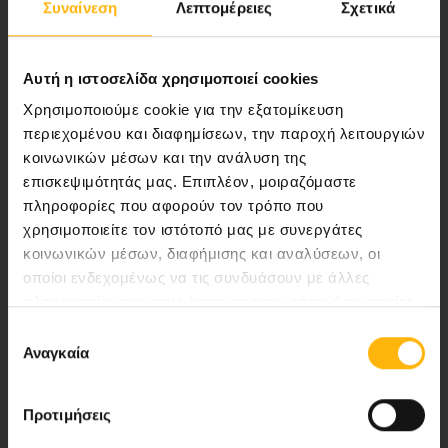
Συναίνεση
Λεπτομέρειες
Σχετικά
ποιότητας ολοκληρωμένες υπηρεσίες
υγείας.
Αυτή η ιστοσελίδα χρησιμοποιεί cookies
Χρησιμοποιούμε cookie για την εξατομίκευση
περιεχομένου και διαφημίσεων, την παροχή λειτουργιών
Περιοχή Ιατρών
κοινωνικών μέσων και την ανάλυση της
επισκεψιμότητάς μας. Επιπλέον, μοιραζόμαστε
Εκδηλώσεις
πληροφορίες που αφορούν τον τρόπο που
χρησιμοποιείτε τον ιστότοπό μας με συνεργάτες
Επικοινωνία
κοινωνικών μέσων, διαφήμισης και αναλύσεων, οι
οποίοι ενδεχομένως να τις συνδυάσουν με άλλες
Λεωφ. Κηφισίας 37-39,
πληροφορίες που τους έχετε παραχωρήσει ή τις οποίες
έχουν συλλέξει σε σχέση με την από μέρους σας χρήση
151 23 Μαρούσι, Αθήνα Τηλ. Κέντρο: 210 61 84 000
Επιλογή
των υπηρεσιών τους.
Αναγκαία
συγκατάθεσης
Email:
info@iaso.gr
Προτιμήσεις