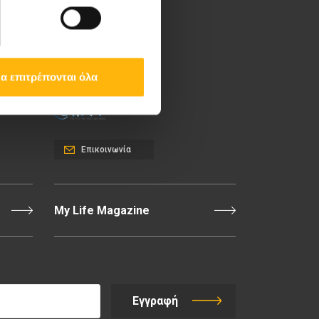
Λεωφ. Κηφισίας 37-39,
151 23 Μαρούσι, Αθήνα
Τηλ. Κέντρο: 210 61 84
000
α επιτρέπονται όλα
Email:
info@iaso.gr
Επικοινωνία
My Life Magazine
Εγγραφή