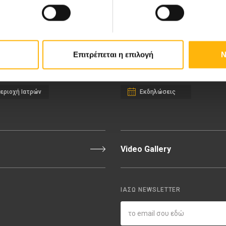
ιευτική-Γυναικολογική Κλινική
Διακρίσεις & Βραβεία
νική Κλινική
Medical Directory
αίδων
Τιμοκατάλογος
σσαλίας
Ευκαιρίες Καριέρας
Επιτρέπεται η επιλογή
Ν
εριοχή Ιατρών
Εκδηλώσεις
Video Gallery
ΙΑΣΩ NEWSLETTER