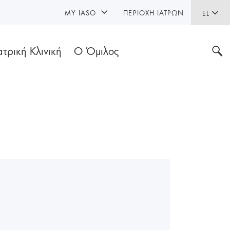
MY IASO
ΠΕΡΙΟΧΉ ΙΑΤΡΏΝ
EL
ατρική Κλινική
Ο Όμιλος