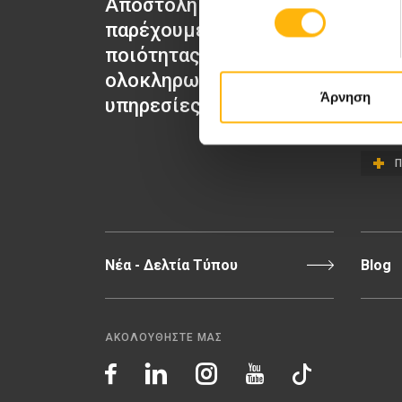
Αποστολή μας να
ΙΑΣΩ Μα
παρέχουμε υψηλής
ΙΑΣΩ Γε
ποιότητας
ΙΑΣΩ Π
ολοκληρωμένες
ΙΑΣΩ Θε
Άρνηση
υπηρεσίες υγείας.
Π
Νέα - Δελτία Τύπου
Blog
ΑΚΟΛΟΥΘΗΣΤΕ ΜΑΣ