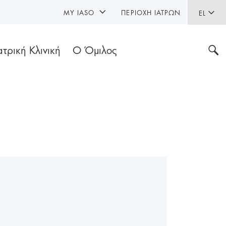
MY IASO
ΠΕΡΙΟΧΉ ΙΑΤΡΏΝ
EL
ατρική Κλινική
Ο Όμιλος