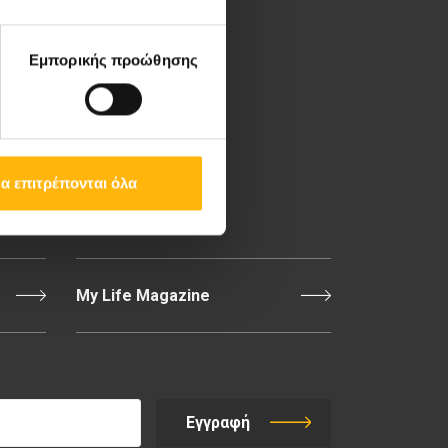
Λεωφ. Κηφισίας 37-39,
151 23 Μαρούσι, Αθήνα
Εμπορικής προώθησης
Τηλ. Κέντρο: 210 61 84
000
Email:
info@iaso.gr
α επιτρέπονται όλα
Επικοινωνία
My Life Magazine
Εγγραφή