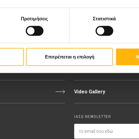
ιευτική-Γυναικολογική Κλινική
Διακρίσεις & Βραβεία
νική Κλινική
Medical Directory
Προτιμήσεις
Στατιστικά
αίδων
Τιμοκατάλογος
σσαλίας
Ευκαιρίες Καριέρας
Επιτρέπεται η επιλογή
Ν
εριοχή Ιατρών
Εκδηλώσεις
Video Gallery
ΙΑΣΩ NEWSLETTER