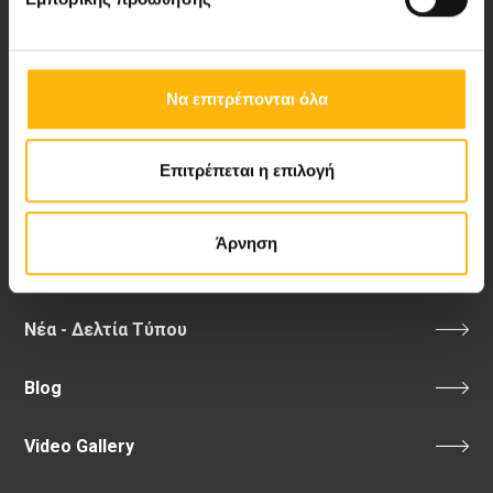
Εκδηλώσεις
Επικοινωνία
Να επιτρέπονται όλα
Λεωφ. Κηφισίας 37-39,
151 23 Μαρούσι, Αθήνα Τηλ. Κέντρο: 210 61 84 000
Επιτρέπεται η επιλογή
Email:
info@iaso.gr
Άρνηση
Νέα - Δελτία Τύπου
Blog
Video Gallery