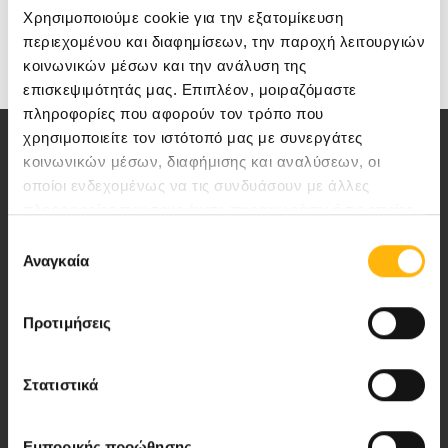
Καρκίνος παχέος εντέρου: Πρόληψη και
Χρησιμοποιούμε cookie για την εξατομίκευση
αντιμετώπιση
περιεχομένου και διαφημίσεων, την παροχή λειτουργιών
κοινωνικών μέσων και την ανάλυση της
επισκεψιμότητάς μας. Επιπλέον, μοιραζόμαστε
πληροφορίες που αφορούν τον τρόπο που
χρησιμοποιείτε τον ιστότοπό μας με συνεργάτες
κοινωνικών μέσων, διαφήμισης και αναλύσεων, οι
οποίοι ενδεχομένως να τις συνδυάσουν με άλλες
πληροφορίες που τους έχετε παραχωρήσει ή τις οποίες
έχουν συλλέξει σε σχέση με την από μέρους σας χρήση
Επιλογή
Αποστολή μας να παρέχουμε υψηλής
των υπηρεσιών τους.
Αναγκαία
συγκατάθεσης
ποιότητας ολοκληρωμένες υπηρεσίες
υγείας.
Προτιμήσεις
Στατιστικά
Περιοχή Ιατρών
Εμπορικής προώθησης