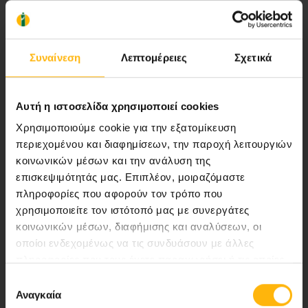
Αποστολή μας να παρέχουμε υψηλής
ποιότητας ολοκληρωμένες υπηρεσίες
υγείας.
Συναίνεση
Λεπτομέρειες
Σχετικά
Αυτή η ιστοσελίδα χρησιμοποιεί cookies
Περιοχή Ιατρών
Χρησιμοποιούμε cookie για την εξατομίκευση
περιεχομένου και διαφημίσεων, την παροχή λειτουργιών
Εκδηλώσεις
κοινωνικών μέσων και την ανάλυση της
επισκεψιμότητάς μας. Επιπλέον, μοιραζόμαστε
πληροφορίες που αφορούν τον τρόπο που
Επικοινωνία
χρησιμοποιείτε τον ιστότοπό μας με συνεργάτες
κοινωνικών μέσων, διαφήμισης και αναλύσεων, οι
Λεωφ. Κηφισίας 37-39,
οποίοι ενδεχομένως να τις συνδυάσουν με άλλες
151 23 Μαρούσι, Αθήνα Τηλ. Κέντρο: 210 61 84 000
πληροφορίες που τους έχετε παραχωρήσει ή τις οποίες
Email:
info@iaso.gr
έχουν συλλέξει σε σχέση με την από μέρους σας χρήση
Επιλογή
των υπηρεσιών τους.
Αναγκαία
συγκατάθεσης