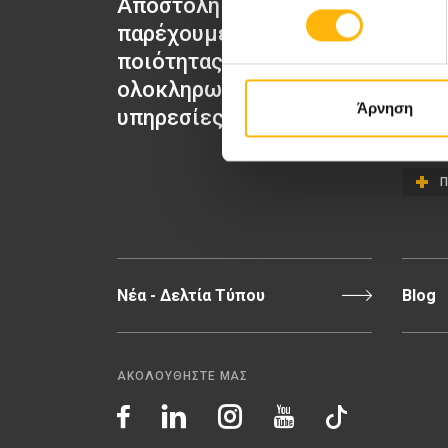
Αποστολή μας να
ΙΑΣΩ Μα
παρέχουμε υψηλής
ΙΑΣΩ Γε
ποιότητας
ΙΑΣΩ Π
ολοκληρωμένες
ΙΑΣΩ Θε
Άρνηση
υπηρεσίες υγείας.
Π
Νέα - Δελτία Τύπου
Blog
ΑΚΟΛΟΥΘΗΣΤΕ ΜΑΣ