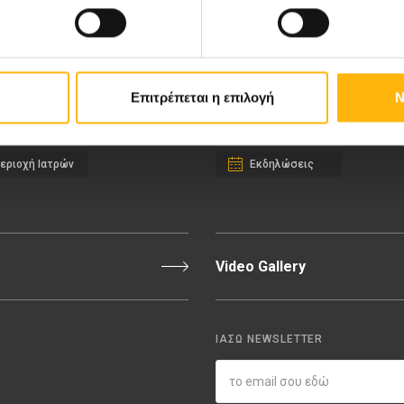
ιευτική-Γυναικολογική Κλινική
Διακρίσεις & Βραβεία
νική Κλινική
Medical Directory
αίδων
Τιμοκατάλογος
σσαλίας
Ευκαιρίες Καριέρας
Επιτρέπεται η επιλογή
Ν
εριοχή Ιατρών
Εκδηλώσεις
Video Gallery
ΙΑΣΩ NEWSLETTER