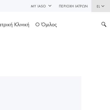
MY IASO
ΠΕΡΙΟΧΉ ΙΑΤΡΏΝ
EL
ατρική Κλινική
Ο Όμιλος