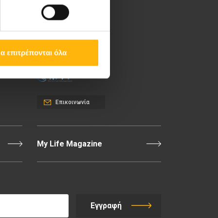
Λεωφ. Κηφισίας 37-39,
151 23 Μαρούσι, Αθήνα
Τηλ. Κέντρο: 210 61 84
000
α επιτρέπονται όλα
Email:
info@iaso.gr
Επικοινωνία
My Life Magazine
Εγγραφή