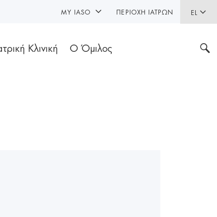
MY IASO
ΠΕΡΙΟΧΉ ΙΑΤΡΏΝ
EL
ατρική Κλινική
Ο Όμιλος