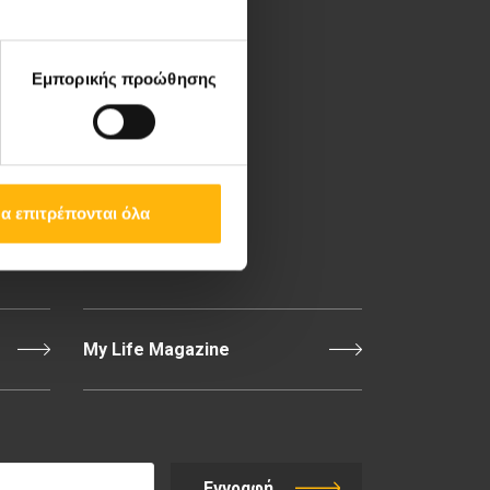
Λεωφ. Κηφισίας 37-39,
151 23 Μαρούσι, Αθήνα
Εμπορικής προώθησης
Τηλ. Κέντρο: 210 61 84
000
Email:
info@iaso.gr
α επιτρέπονται όλα
Επικοινωνία
My Life Magazine
Εγγραφή