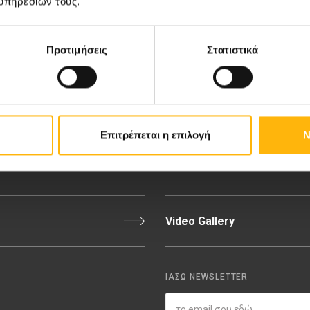
υπηρεσιών τους.
ιευτική-Γυναικολογική Κλινική
Διακρίσεις & Βραβεία
νική Κλινική
Medical Directory
Προτιμήσεις
Στατιστικά
αίδων
Τιμοκατάλογος
σσαλίας
Ευκαιρίες Καριέρας
Επιτρέπεται η επιλογή
Ν
εριοχή Ιατρών
Εκδηλώσεις
Video Gallery
ΙΑΣΩ NEWSLETTER