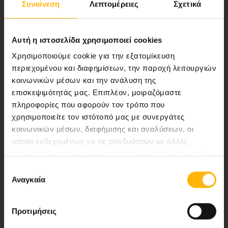
Συναίνεση
Λεπτομέρειες
Σχετικά
ποιότητας ολοκληρωμένες υπηρεσίες
υγείας.
Αυτή η ιστοσελίδα χρησιμοποιεί cookies
Χρησιμοποιούμε cookie για την εξατομίκευση
περιεχομένου και διαφημίσεων, την παροχή λειτουργιών
Περιοχή Ιατρών
κοινωνικών μέσων και την ανάλυση της
επισκεψιμότητάς μας. Επιπλέον, μοιραζόμαστε
Εκδηλώσεις
πληροφορίες που αφορούν τον τρόπο που
χρησιμοποιείτε τον ιστότοπό μας με συνεργάτες
Επικοινωνία
κοινωνικών μέσων, διαφήμισης και αναλύσεων, οι
οποίοι ενδεχομένως να τις συνδυάσουν με άλλες
Λεωφ. Κηφισίας 37-39,
πληροφορίες που τους έχετε παραχωρήσει ή τις οποίες
έχουν συλλέξει σε σχέση με την από μέρους σας χρήση
151 23 Μαρούσι, Αθήνα Τηλ. Κέντρο: 210 61 84 000
Επιλογή
των υπηρεσιών τους.
Αναγκαία
συγκατάθεσης
Email:
info@iaso.gr
Προτιμήσεις