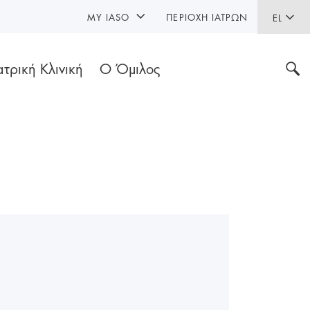
MY IASO
ΠΕΡΙΟΧΉ ΙΑΤΡΏΝ
EL
ατρική Κλινική
Ο Όμιλος