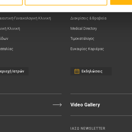
ιευτική-Γυναικολογική Κλινική
Διακρίσεις & Βραβεία
νική Κλινική
Medical Directory
αίδων
Τιμοκατάλογος
σσαλίας
Ευκαιρίες Καριέρας
εριοχή Ιατρών
Εκδηλώσεις
Video Gallery
ΙΑΣΩ NEWSLETTER