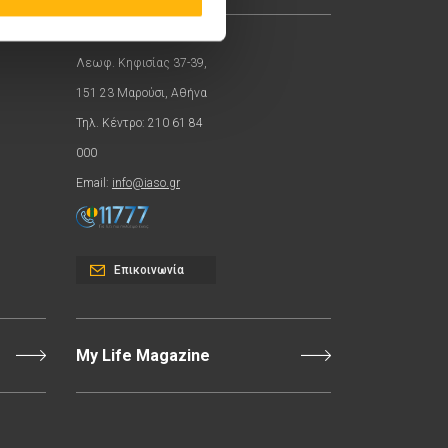
Λεωφ. Κηφισίας 37-39,
151 23 Μαρούσι, Αθήνα
Τηλ. Κέντρο: 210 61 84
000
Email:
info@iaso.gr
Επικοινωνία
My Life Magazine