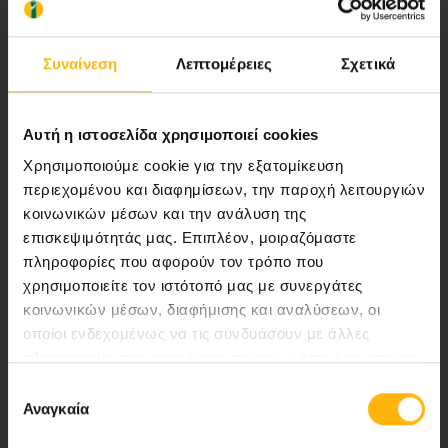
ποιότητας ολοκληρωμένες υπηρεσίες
υγείας.
Συναίνεση
Λεπτομέρειες
Σχετικά
Αυτή η ιστοσελίδα χρησιμοποιεί cookies
Περιοχή Ιατρών
Χρησιμοποιούμε cookie για την εξατομίκευση
περιεχομένου και διαφημίσεων, την παροχή λειτουργιών
Εκδηλώσεις
κοινωνικών μέσων και την ανάλυση της
επισκεψιμότητάς μας. Επιπλέον, μοιραζόμαστε
Επικοινωνία
πληροφορίες που αφορούν τον τρόπο που
χρησιμοποιείτε τον ιστότοπό μας με συνεργάτες
Λεωφ. Κηφισίας 37-39,
κοινωνικών μέσων, διαφήμισης και αναλύσεων, οι
151 23 Μαρούσι, Αθήνα Τηλ. Κέντρο: 210 61 84 000
οποίοι ενδεχομένως να τις συνδυάσουν με άλλες
πληροφορίες που τους έχετε παραχωρήσει ή τις οποίες
Email:
info@iaso.gr
έχουν συλλέξει σε σχέση με την από μέρους σας χρήση
Επιλογή
των υπηρεσιών τους.
Αναγκαία
συγκατάθεσης