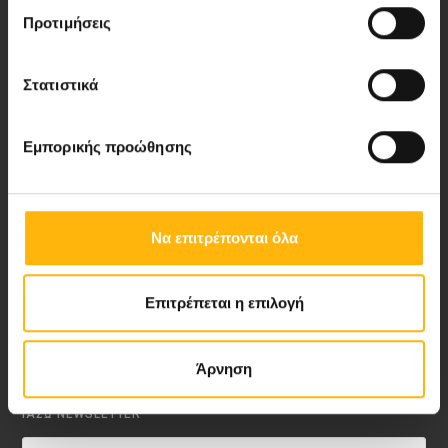
Προτιμήσεις
Νέα - Δελτία Τύπου
Στατιστικά
Blog
Video Gallery
Εμπορικής προώθησης
My Life Magazine
Να επιτρέπονται όλα
Medical Directory
Επιτρέπεται η επιλογή
ΑΚΟΛΟΥΘΗΣΤΕ ΜΑΣ
Άρνηση
ΙΑΣΩ NEWSLETTER