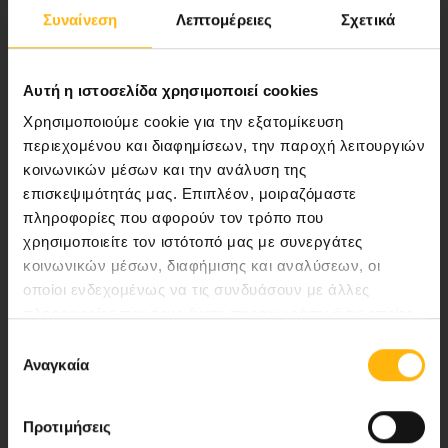
Αποστολή μας να παρέχουμε υψηλής
Συναίνεση
Λεπτομέρειες
Σχετικά
ποιότητας ολοκληρωμένες υπηρεσίες
υγείας.
Αυτή η ιστοσελίδα χρησιμοποιεί cookies
Χρησιμοποιούμε cookie για την εξατομίκευση
περιεχομένου και διαφημίσεων, την παροχή λειτουργιών
Περιοχή Ιατρών
κοινωνικών μέσων και την ανάλυση της
επισκεψιμότητάς μας. Επιπλέον, μοιραζόμαστε
Εκδηλώσεις
πληροφορίες που αφορούν τον τρόπο που
χρησιμοποιείτε τον ιστότοπό μας με συνεργάτες
κοινωνικών μέσων, διαφήμισης και αναλύσεων, οι
Επικοινωνία
οποίοι ενδεχομένως να τις συνδυάσουν με άλλες
πληροφορίες που τους έχετε παραχωρήσει ή τις οποίες
Λεωφ. Κηφισίας 37-39,
έχουν συλλέξει σε σχέση με την από μέρους σας χρήση
Επιλογή
151 23 Μαρούσι, Αθήνα Τηλ. Κέντρο: 210 61 84 000
των υπηρεσιών τους.
Αναγκαία
συγκατάθεσης
Email:
info@iaso.gr
Προτιμήσεις