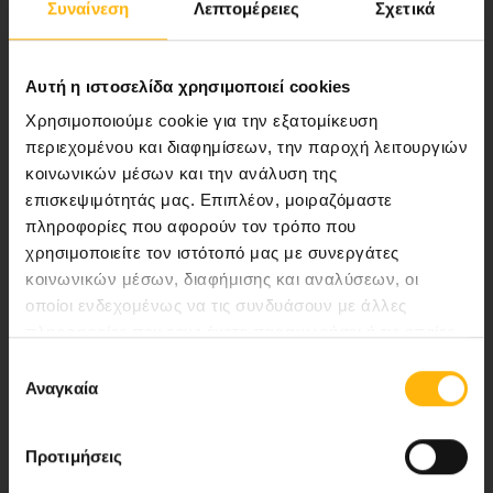
Συναίνεση
Λεπτομέρειες
Σχετικά
ποιότητας ολοκληρωμένες υπηρεσίες
υγείας.
Αυτή η ιστοσελίδα χρησιμοποιεί cookies
Χρησιμοποιούμε cookie για την εξατομίκευση
περιεχομένου και διαφημίσεων, την παροχή λειτουργιών
Περιοχή Ιατρών
κοινωνικών μέσων και την ανάλυση της
επισκεψιμότητάς μας. Επιπλέον, μοιραζόμαστε
Εκδηλώσεις
πληροφορίες που αφορούν τον τρόπο που
χρησιμοποιείτε τον ιστότοπό μας με συνεργάτες
Επικοινωνία
κοινωνικών μέσων, διαφήμισης και αναλύσεων, οι
οποίοι ενδεχομένως να τις συνδυάσουν με άλλες
Λεωφ. Κηφισίας 37-39,
πληροφορίες που τους έχετε παραχωρήσει ή τις οποίες
έχουν συλλέξει σε σχέση με την από μέρους σας χρήση
151 23 Μαρούσι, Αθήνα Τηλ. Κέντρο: 210 61 84 000
Επιλογή
των υπηρεσιών τους.
Αναγκαία
συγκατάθεσης
Email:
info@iaso.gr
Προτιμήσεις