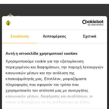
Συναίνεση
Λεπτομέρειες
Σχετικά
Αποστολή μας να παρέχουμε υψηλής
ποιότητας ολοκληρωμένες υπηρεσίες
υγείας.
Αυτή η ιστοσελίδα χρησιμοποιεί cookies
Χρησιμοποιούμε cookie για την εξατομίκευση
περιεχομένου και διαφημίσεων, την παροχή λειτουργιών
κοινωνικών μέσων και την ανάλυση της
Περιοχή Ιατρών
επισκεψιμότητάς μας. Επιπλέον, μοιραζόμαστε
πληροφορίες που αφορούν τον τρόπο που
Εκδηλώσεις
χρησιμοποιείτε τον ιστότοπό μας με συνεργάτες
κοινωνικών μέσων, διαφήμισης και αναλύσεων, οι
Επικοινωνία
οποίοι ενδεχομένως να τις συνδυάσουν με άλλες
πληροφορίες που τους έχετε παραχωρήσει ή τις οποίες