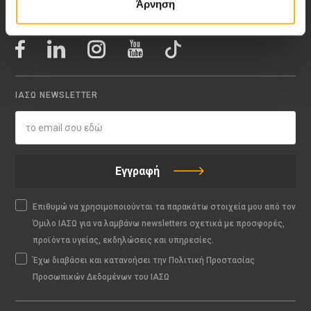
Άρνηση
ΑΚΟΛΟΥΘΗΣΤΕ ΜΑΣ
ΙΑΣΩ NEWSLETTER
Εγγραφή
Επιθυμώ να χρησιμοποιούνται τα παρακάτω στοιχεία μου από τον
Όμιλο ΙΑΣΩ για να λαμβάνω newsletters σχετικά με προσφορές,
προϊόντα υγείας, εκδηλώσεις και υπηρεσίες.
Έχω διαβάσει και κατανοήσει την Πολιτική Προστασίας
Προσωπικών Δεδομένων του ΙΑΣΩ