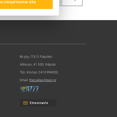
α επιτρέπονται όλα
8ο χλμ. Π.Ε.Ο Λάρισας-
Αθηνών, 41 500, Λάρισα
Τηλ. Κέντρο: 2410 996000,
Email:
thessalias@Iaso.gr
Επικοινωνία