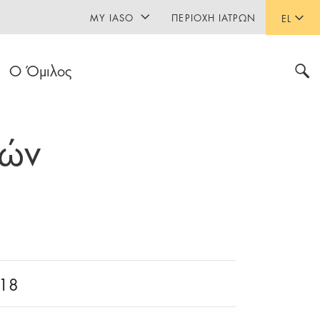
MY IASO
ΠΕΡΙΟΧΉ ΙΑΤΡΏΝ
EL
Ο Όμιλος
τών
018