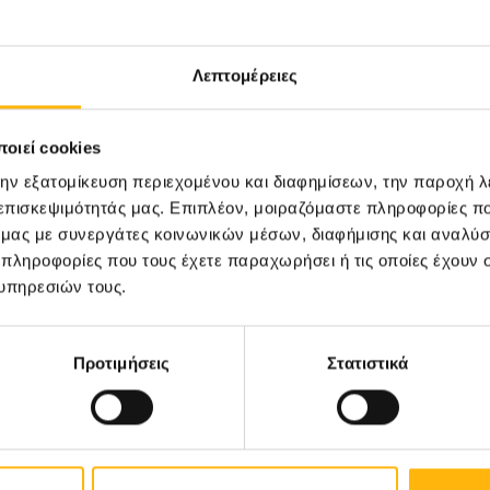
31/03/2026
Λεπτομέρειες
Το διεθνές σεμινάριο Basic
οιεί cookies
Surgical Skills (BSS) στο
την εξατομίκευση περιεχομένου και διαφημίσεων, την παροχή 
ΙΑΣΩ Θεσσαλίας συνεχίζει
 επισκεψιμότητάς μας. Επιπλέον, μοιραζόμαστε πληροφορίες π
δυναμικά από το 2012 με
ό μας με συνεργάτες κοινωνικών μέσων, διαφήμισης και αναλύσ
 πληροφορίες που τους έχετε παραχωρήσει ή τις οποίες έχουν σ
αυξημένη ευρωπαϊκή
υπηρεσιών τους.
συμμετοχή
Προτιμήσεις
Στατιστικά
ΌΜΙΛΟΣ
Δείτε όλα τα νέα